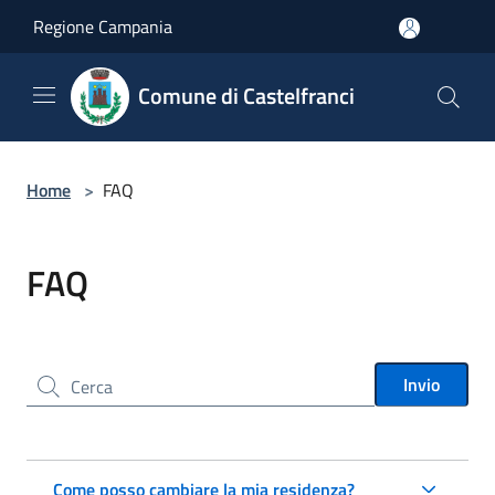
Salta al contenuto principale
Regione Campania
Comune di Castelfranci
Home
>
FAQ
FAQ
Cerca nel sito
Invio
Come posso cambiare la mia residenza?