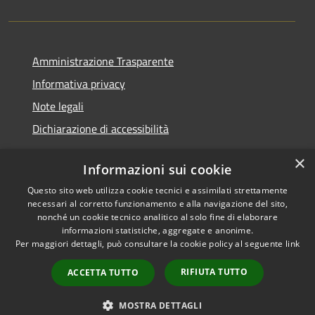
Amministrazione Trasparente
Informativa privacy
Note legali
Dichiarazione di accessibilità
×
Informazioni sui cookie
Questo sito web utilizza cookie tecnici e assimilati strettamente
RSS
Copyright © 2026 • Comune di
necessari al corretto funzionamento e alla navigazione del sito,
Accessibilità
Castelfranci • Powered by
nonché un cookie tecnico analitico al solo fine di elaborare
informazioni statistiche, aggregate e anonime.
Privacy
Municipium
Accesso
•
Per maggiori dettagli, può consultare la cookie policy al seguente
link
Cookie
redazione
Mappa del sito
RIFIUTA TUTTO
ACCETTA TUTTO
Extranet
Intranet
MOSTRA DETTAGLI