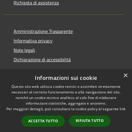
Richiesta di assistenza
Amministrazione Trasparente
Informativa privacy
Note legali
Dichiarazione di accessibilità
×
Informazioni sui cookie
Questo sito web utilizza cookie tecnici e assimilati strettamente
RSS
Copyright © 2026 • Comune di
necessari al corretto funzionamento e alla navigazione del sito,
Accessibilità
Castelfranci • Powered by
nonché un cookie tecnico analitico al solo fine di elaborare
Privacy
Municipium
Accesso
•
informazioni statistiche, aggregate e anonime.
Per maggiori dettagli, può consultare la cookie policy al seguente
link
Cookie
redazione
Mappa del sito
RIFIUTA TUTTO
ACCETTA TUTTO
Extranet