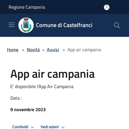
Salta al contenuto principale
Regione Campania
Comune di Castelfranci
Home
>
Novità
>
Avvisi
>
App air campania
App air campania
E' disponibile l'App Air Campania
Data :
9 novembre 2023
Condividi
Vedi azioni