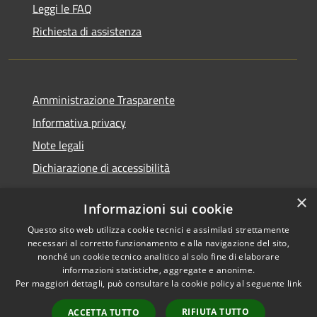
Leggi le FAQ
Richiesta di assistenza
Amministrazione Trasparente
Informativa privacy
Note legali
Dichiarazione di accessibilità
×
Informazioni sui cookie
Questo sito web utilizza cookie tecnici e assimilati strettamente
RSS
Copyright © 2026 • Comune di
necessari al corretto funzionamento e alla navigazione del sito,
Accessibilità
Castelfranci • Powered by
nonché un cookie tecnico analitico al solo fine di elaborare
informazioni statistiche, aggregate e anonime.
Privacy
Municipium
Accesso
•
Per maggiori dettagli, può consultare la cookie policy al seguente
link
Cookie
redazione
Mappa del sito
RIFIUTA TUTTO
ACCETTA TUTTO