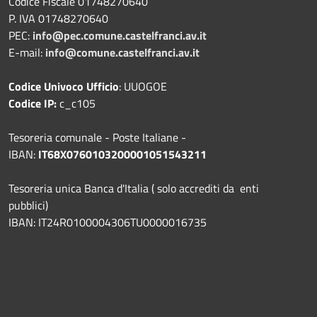
Codice Fiscale 01748270640
P. IVA 01748270640
PEC:
info@pec.comune.castelfranci.av.it
E-mail:
info@comune.castelfranci.av.it
Codice Univoco Ufficio
: UUOGOE
Codice IP:
c_c105
Tesoreria comunale - Poste Italiane -
IBAN:
IT68X0760103200001051543211
Tesoreria unica Banca d'Italia ( solo accrediti da enti
pubblici)
IBAN: IT24R0100004306TU0000016735