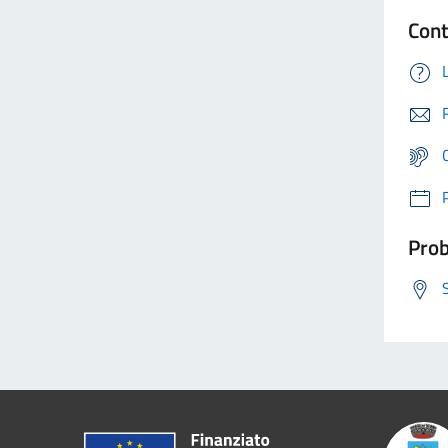
Cont
Prob