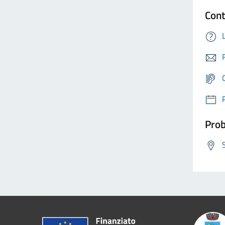
Cont
Prob