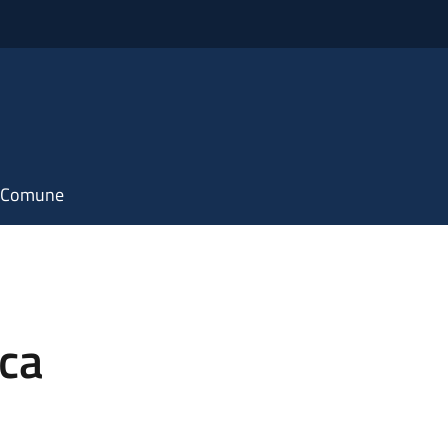
il Comune
ica