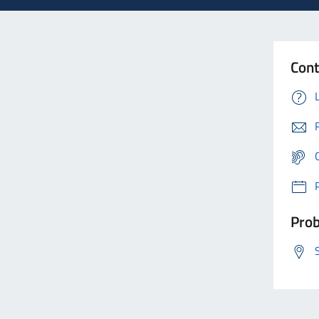
Cont
Prob