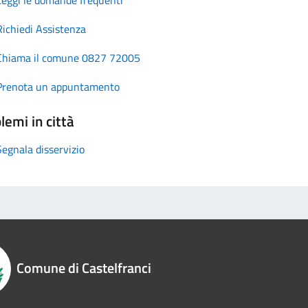
Richiedi Assistenza
Chiama il comune 0827 72005
Prenota un appuntamento
lemi in città
Segnala disservizio
Comune di Castelfranci