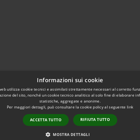
Informazioni sui cookie
web utilizza cookie tecnici e assimilati strettamente necessari al corretto fu
azione del sito, nonché un cookie tecnico analitico al solo fine di elaborare i
statistiche, aggregate e anonime.
Per maggiori dettagli, può consultare la cookie policy al seguente
link
RIFIUTA TUTTO
ACCETTA TUTTO
l sito
Copyright © 2026 • Comune di Ca
Extranet
Intranet
MOSTRA DETTAGLI