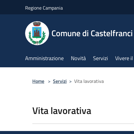
Salta al contenuto principale
Regione Campania
Comune di Castelfranci
Amministrazione
Novità
Servizi
Vivere 
Home
>
Servizi
>
Vita lavorativa
Vita lavorativa