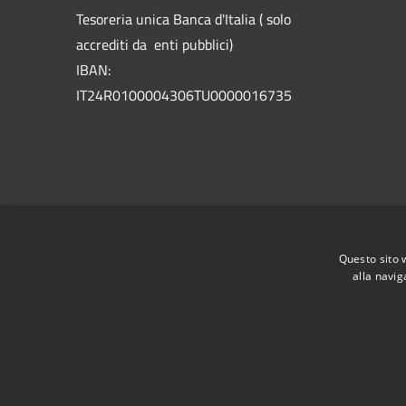
Tesoreria unica Banca d'Italia ( solo
accrediti da enti pubblici)
IBAN:
IT24R0100004306TU0000016735
Questo sito 
alla navig
RSS
Accessibilità
Privacy
Cookie
Mappa de