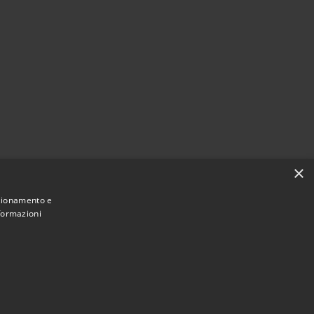
×
nzionamento e
nformazioni
Municipium
Accesso redazione
stelfranci • Powered by
•