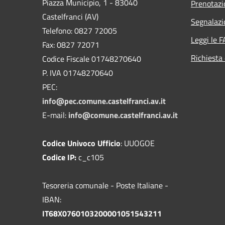
Piazza Municipio, 1 - 83040
Prenotaz
Castelfranci (AV)
Segnalazi
Telefono: 0827 72005
Leggi le 
Fax: 0827 72071
Richiesta 
Codice Fiscale 01748270640
P. IVA 01748270640
PEC:
info@pec.comune.castelfranci.av.it
E-mail:
info@comune.castelfranci.av.it
Codice Univoco Ufficio
: UUOGOE
Codice IP:
c_c105
Tesoreria comunale - Poste Italiane -
IBAN:
IT68X0760103200001051543211