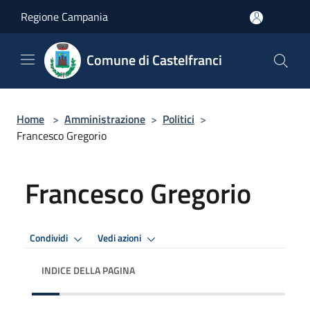
Salta al contenuto principale
Regione Campania
Comune di Castelfranci
Home
>
Amministrazione
>
Politici
>
Francesco Gregorio
Francesco Gregorio
Condividi
Vedi azioni
INDICE DELLA PAGINA