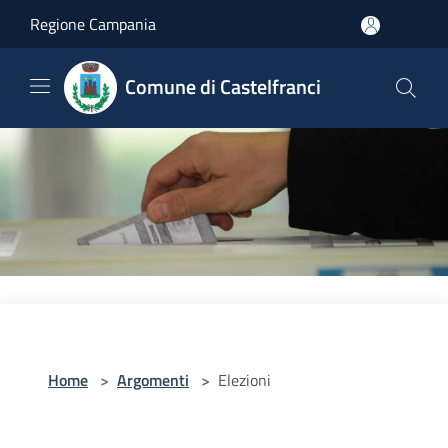
Salta al contenuto principale
Regione Campania
Comune di Castelfranci
Home
>
Argomenti
>
Elezioni