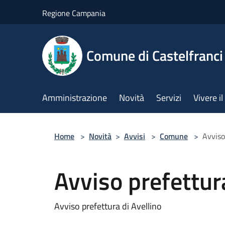
Salta al contenuto principale
Regione Campania
Comune di Castelfranci
Amministrazione
Novità
Servizi
Vivere 
Home
>
Novità
>
Avvisi
>
Comune
>
Avviso
Avviso prefettura
Avviso prefettura di Avellino