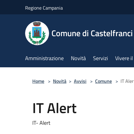
Salta al contenuto principale
Regione Campania
Comune di Castelfranci
Amministrazione
Novità
Servizi
Vivere 
Home
>
Novità
>
Avvisi
>
Comune
>
IT Aler
IT Alert
IT- Alert