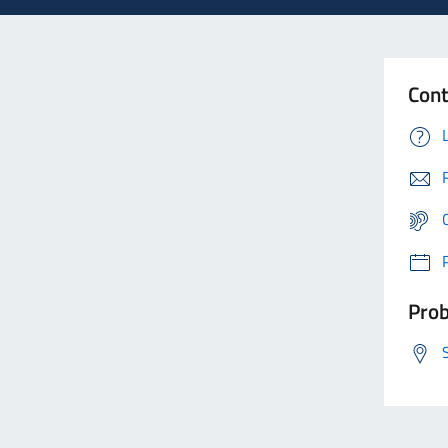
Cont
Prob