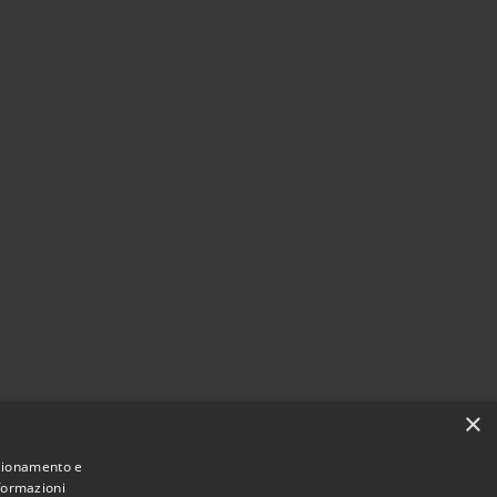
×
nzionamento e
nformazioni