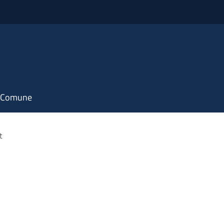
il Comune
t