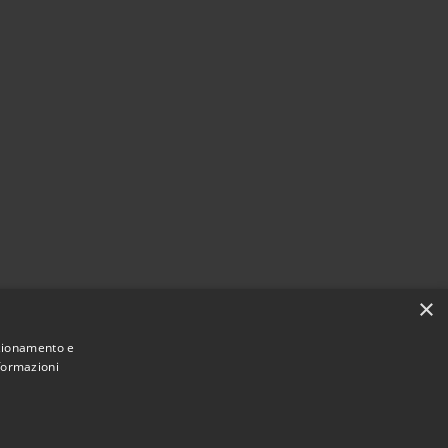
×
nzionamento e
nformazioni