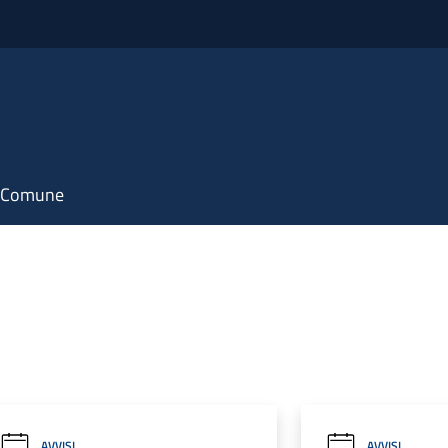
il Comune
AVVISI
AVVISI