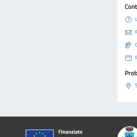
Cont
Prob