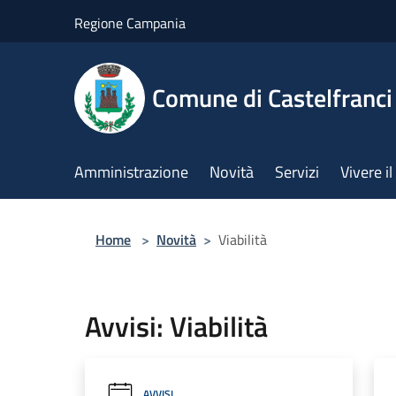
Salta al contenuto principale
Regione Campania
Comune di Castelfranci
Amministrazione
Novità
Servizi
Vivere 
Home
>
Novità
>
Viabilità
Avvisi: Viabilità
AVVISI